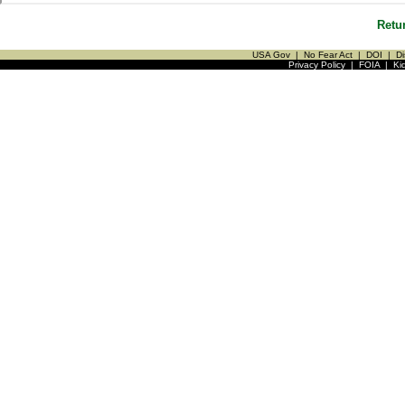
Retu
USA Gov
|
No Fear Act
|
DOI
|
Di
Privacy Policy
|
FOIA
|
Ki