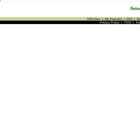
Retu
USA Gov
|
No Fear Act
|
DOI
|
Di
Privacy Policy
|
FOIA
|
Ki