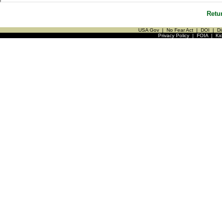
Retu
USA Gov
|
No Fear Act
|
DOI
|
Di
Privacy Policy
|
FOIA
|
Ki