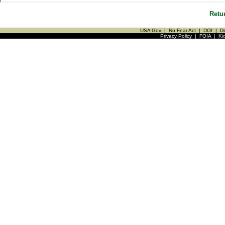
Retu
USA Gov
|
No Fear Act
|
DOI
|
Di
Privacy Policy
|
FOIA
|
Ki