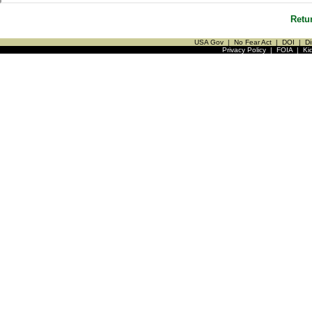
Retu
USA Gov
|
No Fear Act
|
DOI
|
Di
Privacy Policy
|
FOIA
|
Ki