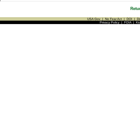
Retu
USA Gov
|
No Fear Act
|
DOI
|
Di
Privacy Policy
|
FOIA
|
Ki