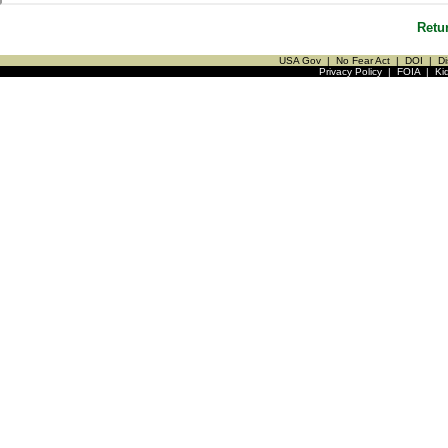
Retu
USA Gov
|
No Fear Act
|
DOI
|
Di
Privacy Policy
|
FOIA
|
Ki