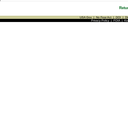
Retu
USA Gov
|
No Fear Act
|
DOI
|
Di
Privacy Policy
|
FOIA
|
Ki