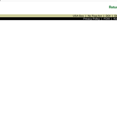
Retu
USA Gov
|
No Fear Act
|
DOI
|
Di
Privacy Policy
|
FOIA
|
Ki