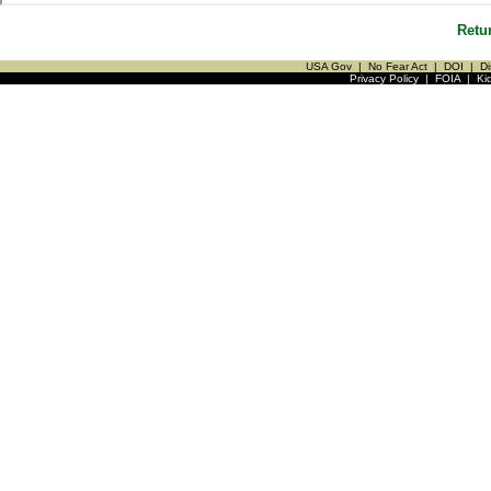
Retu
USA Gov
|
No Fear Act
|
DOI
|
Di
Privacy Policy
|
FOIA
|
Ki