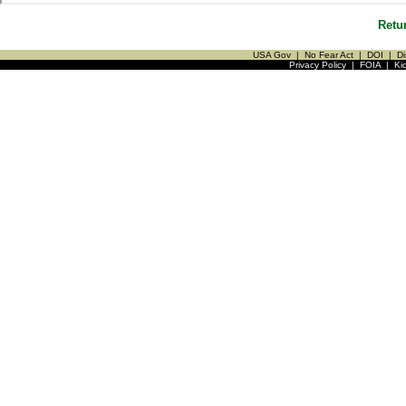
Retu
USA Gov
|
No Fear Act
|
DOI
|
Di
Privacy Policy
|
FOIA
|
Ki