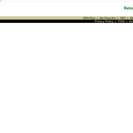
Retu
USA Gov
|
No Fear Act
|
DOI
|
Di
Privacy Policy
|
FOIA
|
Ki