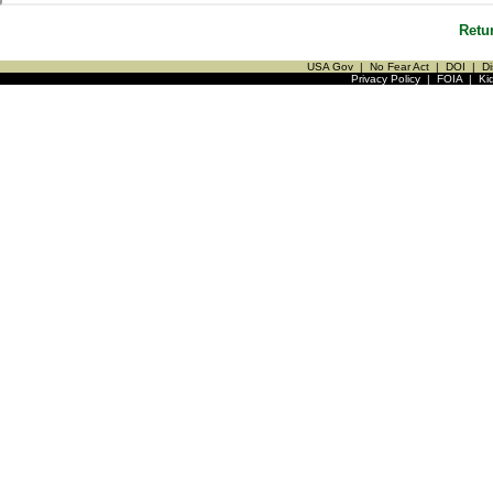
Retu
USA Gov
|
No Fear Act
|
DOI
|
Di
Privacy Policy
|
FOIA
|
Ki