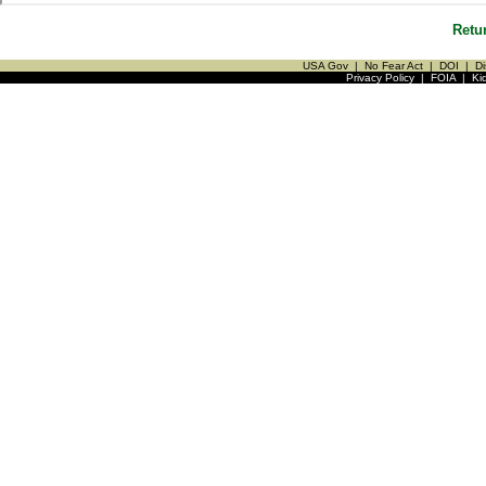
Retu
USA Gov
|
No Fear Act
|
DOI
|
Di
Privacy Policy
|
FOIA
|
Ki