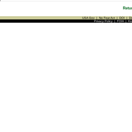
Retu
USA Gov
|
No Fear Act
|
DOI
|
Di
Privacy Policy
|
FOIA
|
Ki