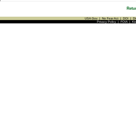
Retu
USA Gov
|
No Fear Act
|
DOI
|
Di
Privacy Policy
|
FOIA
|
Ki