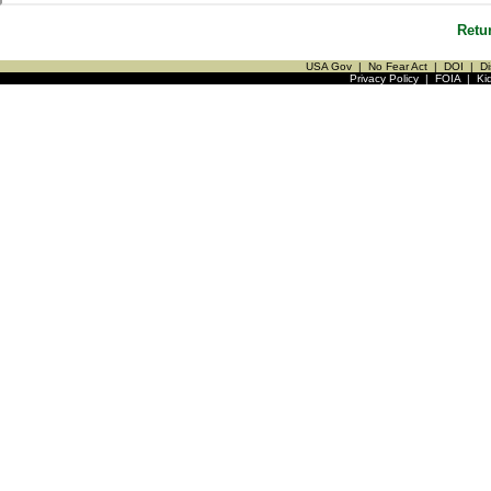
Retu
USA Gov
|
No Fear Act
|
DOI
|
Di
Privacy Policy
|
FOIA
|
Ki