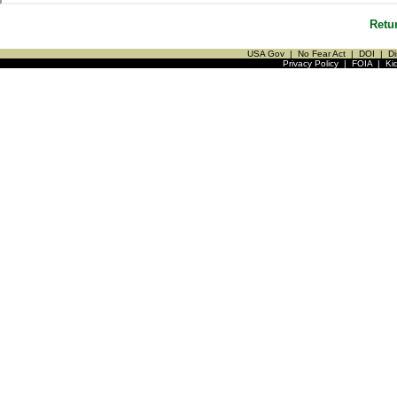
Retu
USA Gov
|
No Fear Act
|
DOI
|
Di
Privacy Policy
|
FOIA
|
Ki