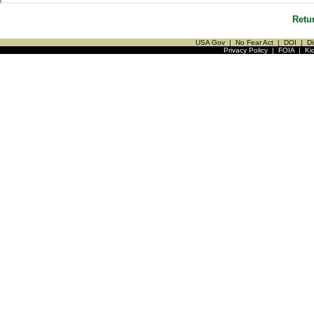
Retu
USA Gov
|
No Fear Act
|
DOI
|
Di
Privacy Policy
|
FOIA
|
Ki