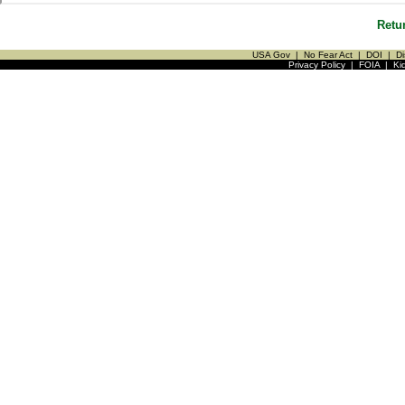
Retu
USA Gov
|
No Fear Act
|
DOI
|
Di
Privacy Policy
|
FOIA
|
Ki