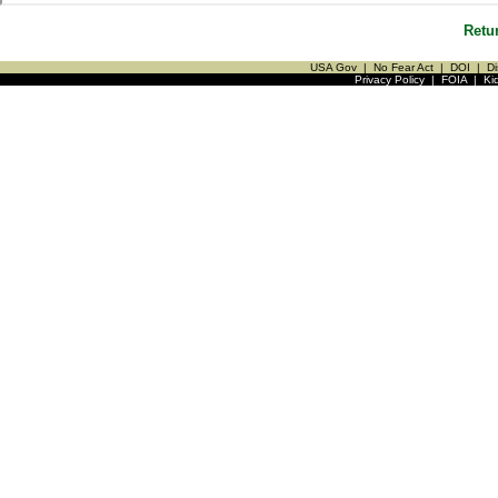
Retu
USA Gov
|
No Fear Act
|
DOI
|
Di
Privacy Policy
|
FOIA
|
Ki