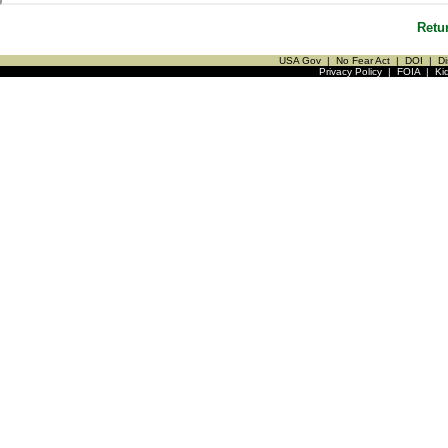
Retu
USA Gov
|
No Fear Act
|
DOI
|
Di
Privacy Policy
|
FOIA
|
Ki