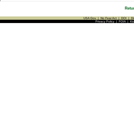
Retu
USA Gov
|
No Fear Act
|
DOI
|
Di
Privacy Policy
|
FOIA
|
Ki