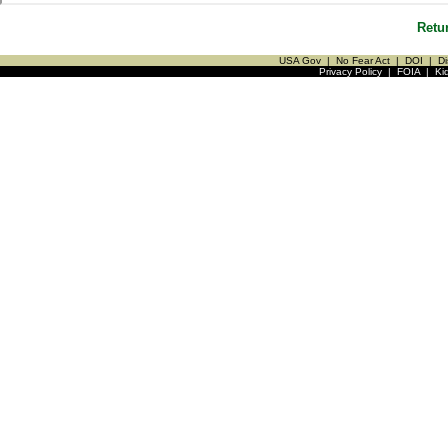
Retu
USA Gov
|
No Fear Act
|
DOI
|
Di
Privacy Policy
|
FOIA
|
Ki