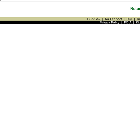
Retu
USA Gov
|
No Fear Act
|
DOI
|
Di
Privacy Policy
|
FOIA
|
Ki