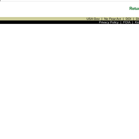
Retu
USA Gov
|
No Fear Act
|
DOI
|
Di
Privacy Policy
|
FOIA
|
Ki