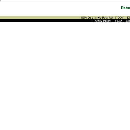
Retu
USA Gov
|
No Fear Act
|
DOI
|
Di
Privacy Policy
|
FOIA
|
Ki