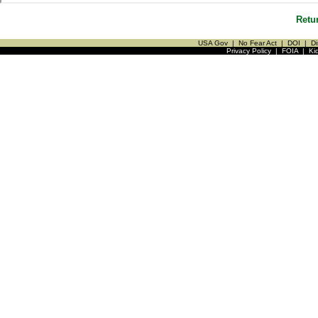
Retu
USA Gov
|
No Fear Act
|
DOI
|
Di
Privacy Policy
|
FOIA
|
Ki