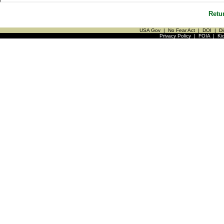
Retu
USA Gov
|
No Fear Act
|
DOI
|
Di
Privacy Policy
|
FOIA
|
Ki