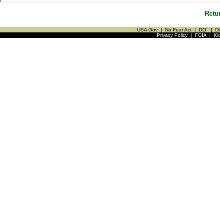
Retu
USA Gov
|
No Fear Act
|
DOI
|
Di
Privacy Policy
|
FOIA
|
Ki