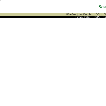
Retu
USA Gov
|
No Fear Act
|
DOI
|
Di
Privacy Policy
|
FOIA
|
Ki