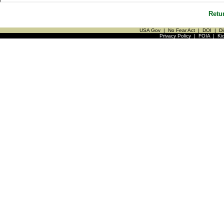
Retu
USA Gov
|
No Fear Act
|
DOI
|
Di
Privacy Policy
|
FOIA
|
Ki