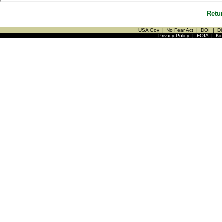
Retu
USA Gov
|
No Fear Act
|
DOI
|
Di
Privacy Policy
|
FOIA
|
Ki