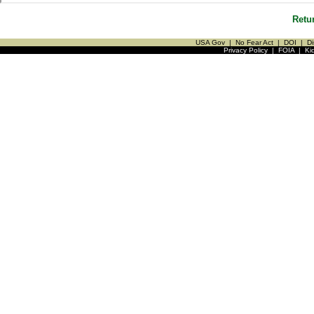
Retu
USA Gov
|
No Fear Act
|
DOI
|
Di
Privacy Policy
|
FOIA
|
Ki