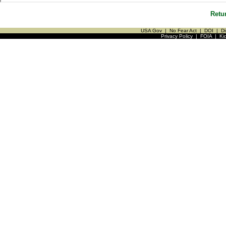
Retu
USA Gov
|
No Fear Act
|
DOI
|
Di
Privacy Policy
|
FOIA
|
Ki