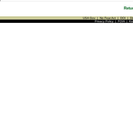
Retu
USA Gov
|
No Fear Act
|
DOI
|
Di
Privacy Policy
|
FOIA
|
Ki