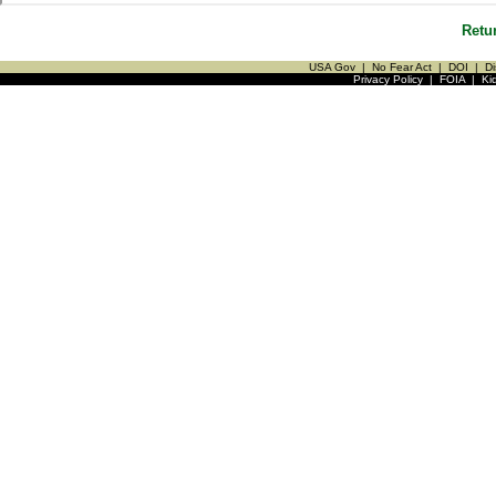
Retu
USA Gov
|
No Fear Act
|
DOI
|
Di
Privacy Policy
|
FOIA
|
Ki