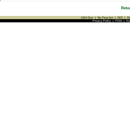
Retu
USA Gov
|
No Fear Act
|
DOI
|
Di
Privacy Policy
|
FOIA
|
Ki