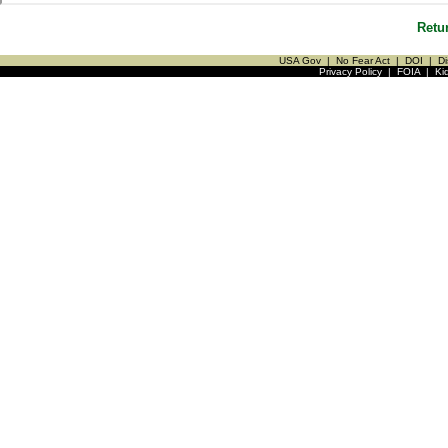
Retu
USA Gov
|
No Fear Act
|
DOI
|
Di
Privacy Policy
|
FOIA
|
Ki