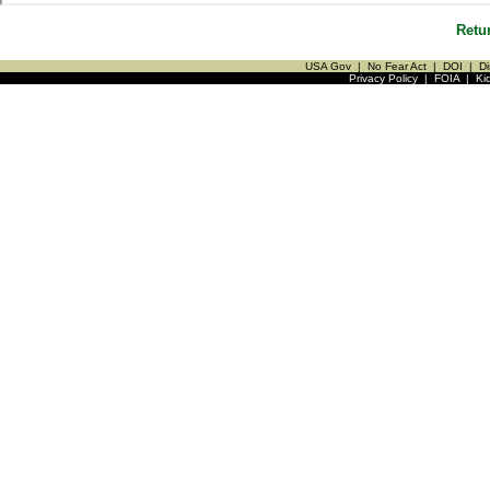
Retu
USA Gov
|
No Fear Act
|
DOI
|
Di
Privacy Policy
|
FOIA
|
Ki