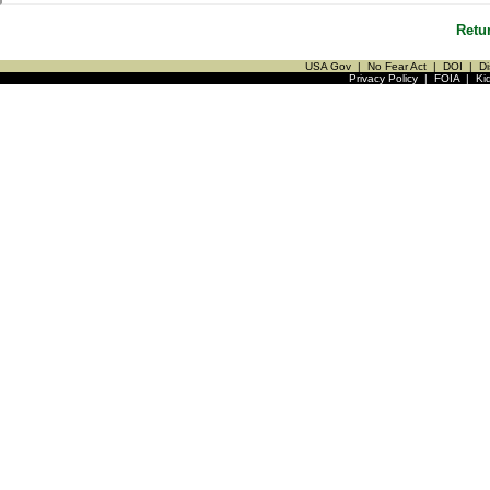
Retu
USA Gov
|
No Fear Act
|
DOI
|
Di
Privacy Policy
|
FOIA
|
Ki