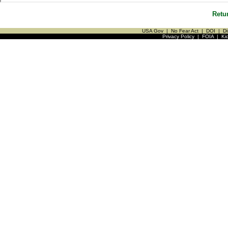
Retu
USA Gov
|
No Fear Act
|
DOI
|
Di
Privacy Policy
|
FOIA
|
Ki