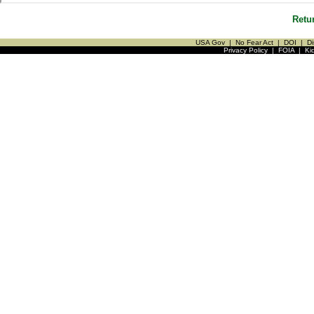
Retu
USA Gov
|
No Fear Act
|
DOI
|
Di
Privacy Policy
|
FOIA
|
Ki