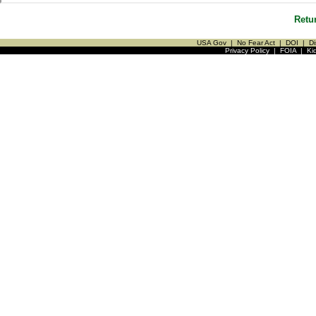
Retu
USA Gov
|
No Fear Act
|
DOI
|
Di
Privacy Policy
|
FOIA
|
Ki