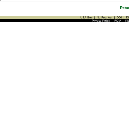
Retu
USA Gov
|
No Fear Act
|
DOI
|
Di
Privacy Policy
|
FOIA
|
Ki