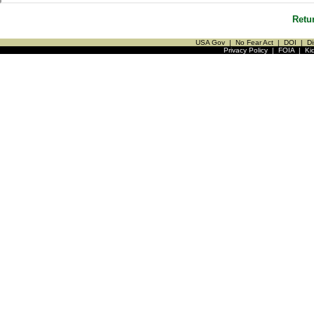
Retu
USA Gov
|
No Fear Act
|
DOI
|
Di
Privacy Policy
|
FOIA
|
Ki