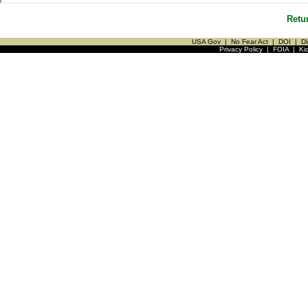
Retu
USA Gov
|
No Fear Act
|
DOI
|
Di
Privacy Policy
|
FOIA
|
Ki