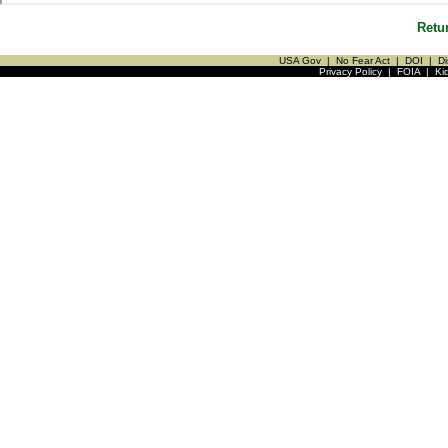
Retu
USA Gov
|
No Fear Act
|
DOI
|
Di
Privacy Policy
|
FOIA
|
Ki