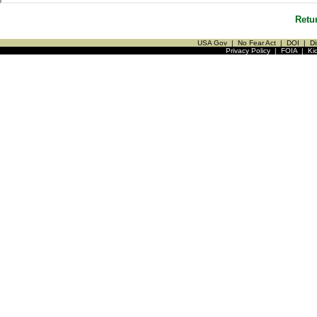
Retu
USA Gov
|
No Fear Act
|
DOI
|
Di
Privacy Policy
|
FOIA
|
Ki