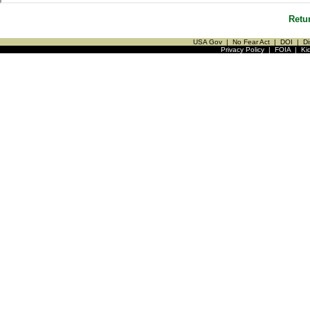
Retu
USA Gov
|
No Fear Act
|
DOI
|
Di
Privacy Policy
|
FOIA
|
Ki